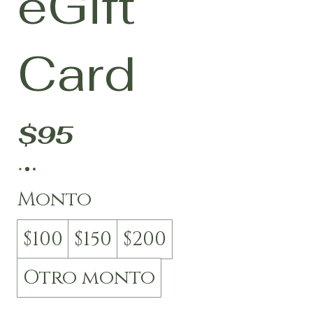
eGift
Card
$95
Monto
$100
$150
$200
Otro monto