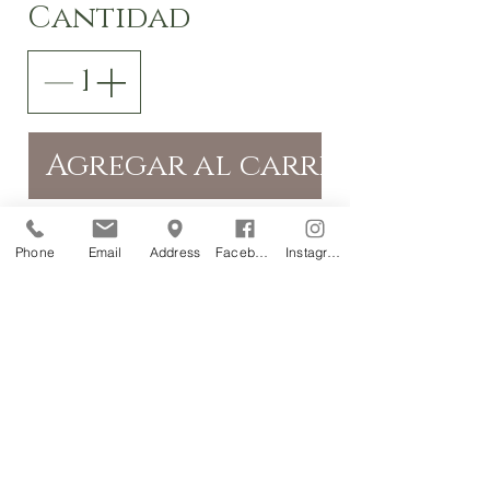
Cantidad
Agregar al carrito
Comprar ahora
Phone
Email
Address
Facebook
Instagram
Encuén
tranos